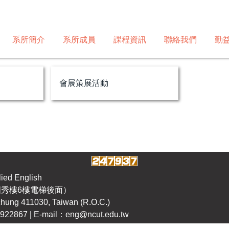
系所簡介
系所成員
課程資訊
聯絡我們
勤
會展策展活動
d English
（國秀樓6樓電梯後面）
ichung 411030, Taiwan (R.O.C.)
22867 | E-mail：eng@ncut.edu.tw